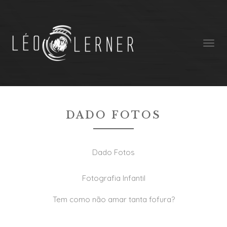
Dado Fotos
DADO FOTOS
Dado Fotos
Fotografia Infantil
Tem como não amar tanta fofura?