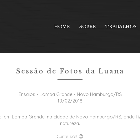
Ensaios
HOME
SOBRE
TRABALHOS
Sessão de Fotos da Luana
Ensaios - Lomba Grande - Novo Hamburgo/RS
19/02/2018
, em Lomba Grande, na cidade de Novo Hamburgo/RS, onde fiz
natureza.
Curte só!! 😉