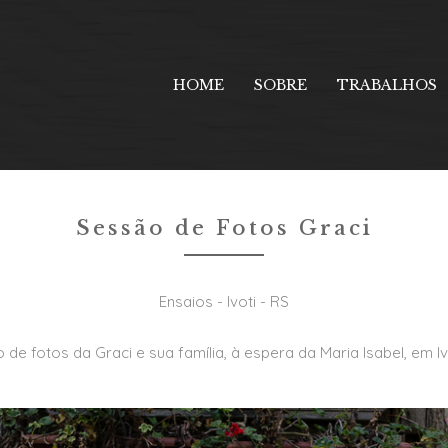
Ensaios
HOME
SOBRE
TRABALHOS
Sessão de Fotos Graci
Ensaios - Ivoti - RS
 de fotos da Graci e sua família, à espera da Maria Isabel, em Iv