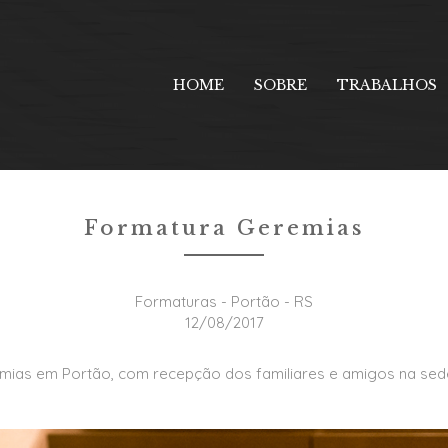
Formaturas
HOME
SOBRE
TRABALHOS
Formatura Geremias
Formaturas - Portão - RS
12/08/2017
ias em Portão, com recepção dos familiares e amigos na sed