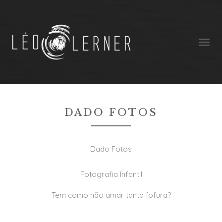
Dado Fotos
DADO FOTOS
Dado Fotos
Fotografia Infantil
Tem como não amar tanta fofura?